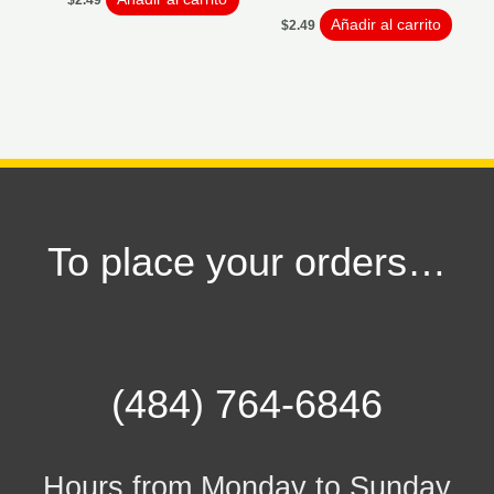
$
2.49
Añadir al carrito
$
2.49
To place your orders…
(484) 764-6846
Hours from Monday to Sunday