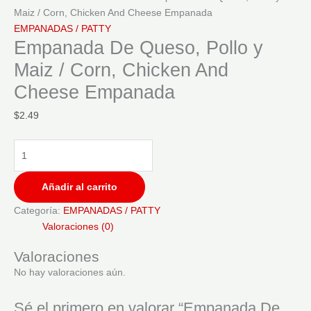
And
Maiz / Corn, Chicken And Cheese Empanada
Cheese
EMPANADAS / PATTY
Empanada De Queso, Pollo y
Empanada
cantidad
Maiz / Corn, Chicken And
Cheese Empanada
$
2.49
Añadir al carrito
Categoría:
EMPANADAS / PATTY
Valoraciones (0)
Valoraciones
No hay valoraciones aún.
Sé el primero en valorar “Empanada De