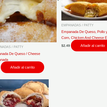
EMPANADAS / PATTY
Empanada De Queso, Pollo y
Corn, Chicken And Cheese
Añadir al carrito
$
2.49
NADAS / PATTY
nada De Queso / Cheese
nada
Añadir al carrito