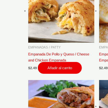
EMPANADAS / PATTY
EMPA
Empanada De Pollo y Queso / Cheese
Empa
and Chicken Empanada
Empa
Añadir al carrito
$
2.49
$
2.49