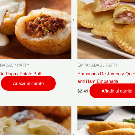
NADAS / PATTY
EMPANADAS / PATTY
De Papa / Potato Ball
Empanada De Jamon y Ques
and Ham Empanada
Añadir al carrito
Añadir al carrito
$
2.49