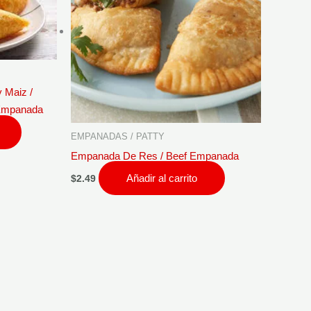
 Maiz /
 Empanada
EMPANADAS / PATTY
Empanada De Res / Beef Empanada
Añadir al carrito
$
2.49