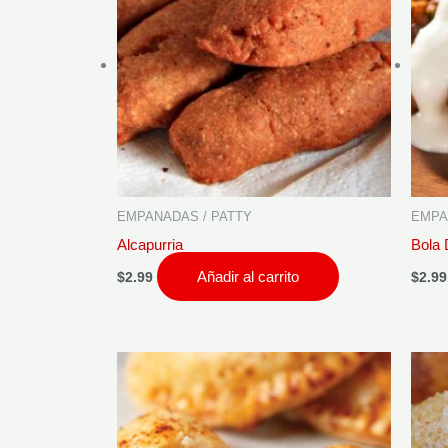
EMPANADAS / PATTY
EMPA
Alcapurria
Bola 
Añadir al carrito
$
2.99
$
2.99