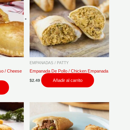
EMPANADAS / PATTY
o / Cheese
Empanada De Pollo / Chicken Empanada
Añadir al carrito
$
2.49