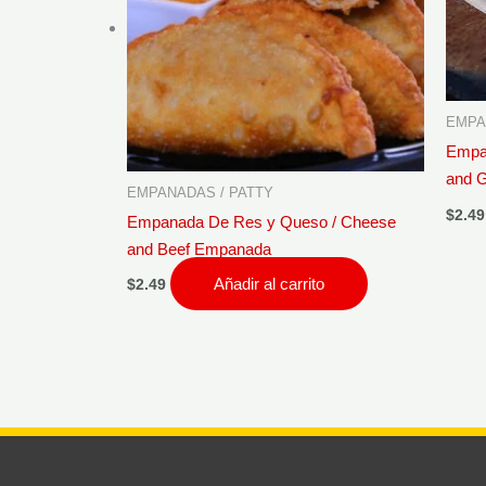
EMPA
Empa
and 
EMPANADAS / PATTY
$
2.49
Empanada De Res y Queso / Cheese
and Beef Empanada
Añadir al carrito
$
2.49