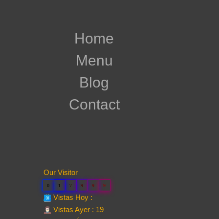
Home
Menu
Blog
Contact
Our Visitor
0
1
7
9
9
9
Vistas Hoy :
Vistas Ayer : 19