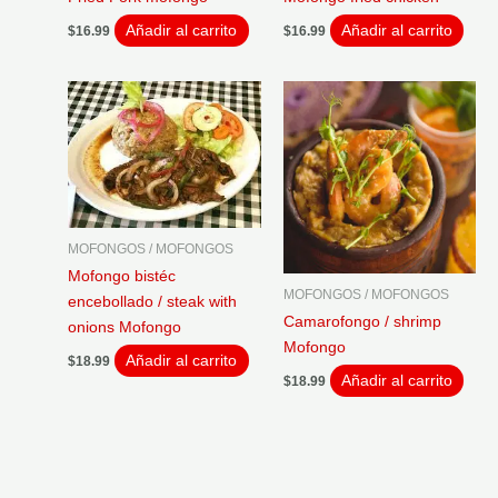
Añadir al carrito
Añadir al carrito
$
16.99
$
16.99
MOFONGOS / MOFONGOS
Mofongo bistéc
MOFONGOS / MOFONGOS
encebollado / steak with
Camarofongo / shrimp
onions Mofongo
Mofongo
Añadir al carrito
$
18.99
Añadir al carrito
$
18.99