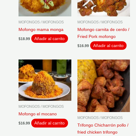
MOFONGOS / MOFONGOS
MOFONGOS / MOFONGOS
Mofongo mama monga
Mofongo carnita de cerdo /
Fried Pork mofongo
Añadir al carrito
$
18.99
Añadir al carrito
$
16.99
MOFONGOS / MOFONGOS
Mofongo el mocano
MOFONGOS / MOFONGOS
Añadir al carrito
$
16.99
Trifongo Chicharrón pollo /
fried chicken trifongo