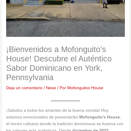
¡Bienvenidos a Mofonguito’s
House! Descubre el Auténtico
Sabor Dominicano en York,
Pennsylvania
Deja un comentario
/
News
/ Por
Mofonguitos House
¡Saludos a todos los amantes de la buena comida! Hoy
estamos emocionados de presentarles
Mofonguito’s House
,
el rincón culinario donde la tradición dominicana se fusiona con
los sabores más auténticos. Desde
diciembre de 2023
,